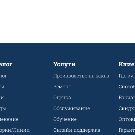
алог
Услуги
Клие
лог
Производство на заказ
Где ку
ги
Ремонт
Спосо
ии
Оценка
Вариа
ды
Обслуживание
Скидк
енение
Обучение
Оптов
орки/Линии
Онлайн поддержка
Гарант