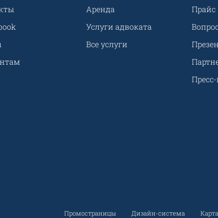
кты
Аренда
Прайс
book
Услуги адвоката
Вопрос
ы
Все услуги
Презе
ентам
Партн
Пресс-
Промостраницы
Дизайн-система
Карта