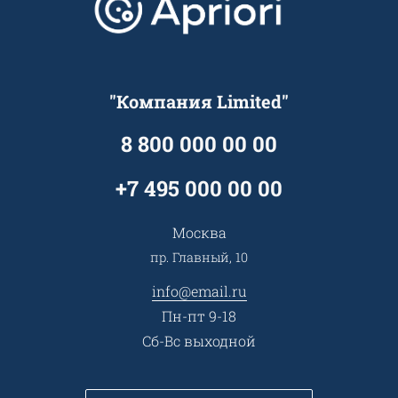
Достижения и награды
Оптовым клиентам
Аренда
Цены
Технологии
Гарантия качества
Услуги адвоката
Клиентам
Документы
Прайс
Все услуги
"Компания Limited"
Партнеры
Вопрос-ответ
Специалисты
8 800 000 00 00
Презентации и каталоги
Карьера
Партнерская программа
+7 495 000 00 00
Сотрудничество
Пресс-центр
Москва
Тендеры, закупки
пр. Главный, 10
Контакты
info@email.ru
Пн-пт 9-18
Сб-Вс выходной