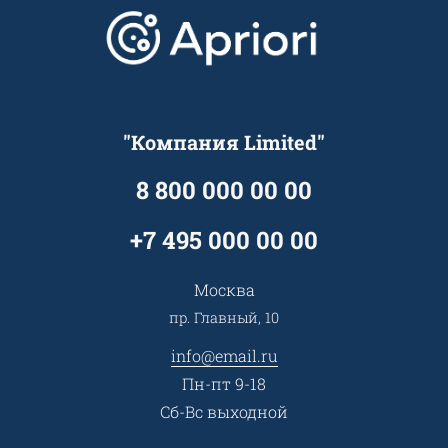
Отзывы
Скидки и бонусы
Онлайн поддержка
Lookbook
Достижения и награды
Оптовым клиентам
Аренда
Цены
Технологии
Гарантия качества
Услуги адвоката
Клиентам
Документы
Прайс
Все услуги
"Компания Limited"
Партнеры
Вопрос-ответ
Специалисты
8 800 000 00 00
Презентации и каталоги
Карьера
Партнерская программа
+7 495 000 00 00
Сотрудничество
Пресс-центр
Москва
Тендеры, закупки
пр. Главный, 10
Контакты
info@email.ru
Пн-пт 9-18
Сб-Вс выходной