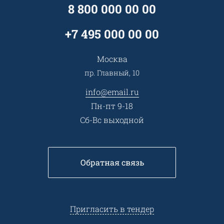
Специалисты
8 800 000 00 00
Презентации и каталоги
Карьера
Партнерская программа
+7 495 000 00 00
Сотрудничество
Пресс-центр
Москва
Тендеры, закупки
пр. Главный, 10
Контакты
info@email.ru
Пн-пт 9-18
Сб-Вс выходной
Обратная связь
Пригласить в тендер