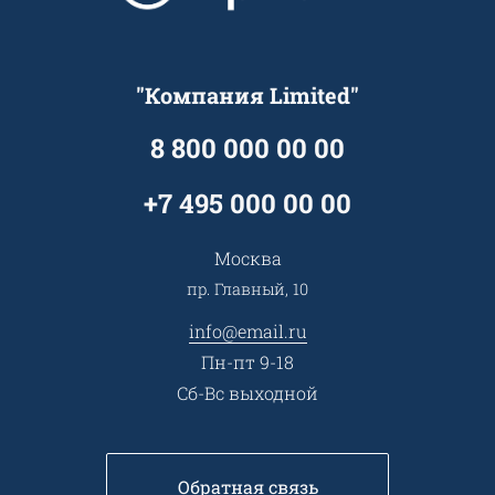
Цены
Технологии
Гарантия качества
Услуги адвоката
Клиентам
Документы
Прайс
Все услуги
"Компания Limited"
Партнеры
Вопрос-ответ
Специалисты
8 800 000 00 00
Презентации и каталоги
Карьера
Партнерская программа
+7 495 000 00 00
Сотрудничество
Пресс-центр
Москва
Тендеры, закупки
пр. Главный, 10
Контакты
info@email.ru
Пн-пт 9-18
Сб-Вс выходной
Обратная связь