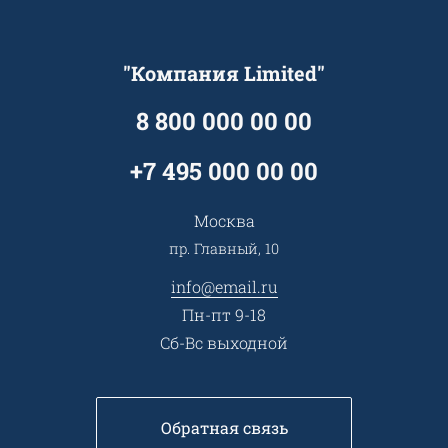
Технологии
Гарантия качества
Услуги адвоката
Клиентам
Документы
Прайс
Все услуги
"Компания Limited"
Партнеры
Вопрос-ответ
Специалисты
8 800 000 00 00
Презентации и каталоги
Карьера
Партнерская программа
+7 495 000 00 00
Сотрудничество
Пресс-центр
Москва
Тендеры, закупки
пр. Главный, 10
Контакты
info@email.ru
Пн-пт 9-18
Сб-Вс выходной
Обратная связь