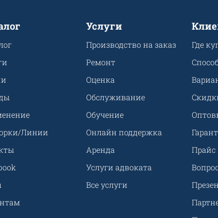
алог
Услуги
Клие
лог
Производство на заказ
Где ку
ги
Ремонт
Спосо
ии
Оценка
Вариа
ды
Обслуживание
Скидк
енение
Обучение
Оптов
орки/Линии
Онлайн поддержка
Гарант
кты
Аренда
Прайс
book
Услуги адвоката
Вопрос
ы
Все услуги
Презе
ентам
Партн