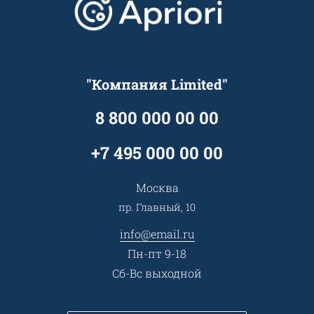
Lookbook
Достижения и награды
Оптовым клиентам
Аренда
Цены
Технологии
Гарантия качества
Услуги адвоката
Клиентам
Документы
Прайс
Все услуги
"Компания Limited"
Партнеры
Вопрос-ответ
Специалисты
8 800 000 00 00
Презентации и каталоги
Карьера
Партнерская программа
+7 495 000 00 00
Сотрудничество
Пресс-центр
Москва
Тендеры, закупки
пр. Главный, 10
Контакты
info@email.ru
Пн-пт 9-18
Сб-Вс выходной