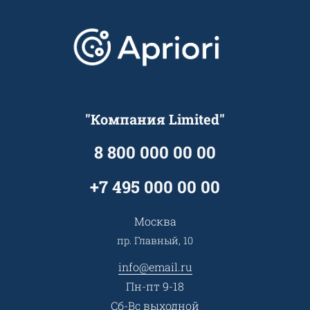
Варианты оплаты
Обучение
Проекты
Отзывы
Скидки и бонусы
Онлайн поддержка
Lookbook
Достижения и награды
Оптовым клиентам
Аренда
Цены
Технологии
Гарантия качества
Услуги адвоката
Клиентам
Документы
Прайс
Все услуги
"Компания Limited"
Партнеры
Вопрос-ответ
Специалисты
8 800 000 00 00
Презентации и каталоги
Карьера
Партнерская программа
+7 495 000 00 00
Сотрудничество
Пресс-центр
Москва
Тендеры, закупки
пр. Главный, 10
Контакты
info@email.ru
Пн-пт 9-18
Сб-Вс выходной