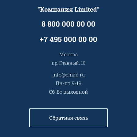
Прайс
Все услуги
"Компания Limited"
Партнеры
Вопрос-ответ
Специалисты
8 800 000 00 00
Презентации и каталоги
Карьера
Партнерская программа
+7 495 000 00 00
Сотрудничество
Пресс-центр
Москва
Тендеры, закупки
пр. Главный, 10
Контакты
info@email.ru
Пн-пт 9-18
Сб-Вс выходной
Обратная связь