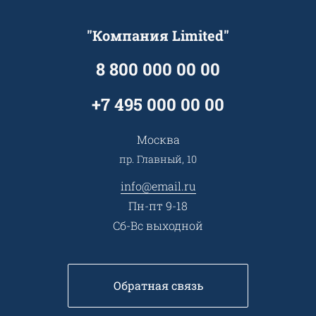
Клиентам
Документы
Прайс
Все услуги
"Компания Limited"
Партнеры
Вопрос-ответ
Специалисты
8 800 000 00 00
Презентации и каталоги
Карьера
Партнерская программа
+7 495 000 00 00
Сотрудничество
Пресс-центр
Москва
Тендеры, закупки
пр. Главный, 10
Контакты
info@email.ru
Пн-пт 9-18
Сб-Вс выходной
Обратная связь