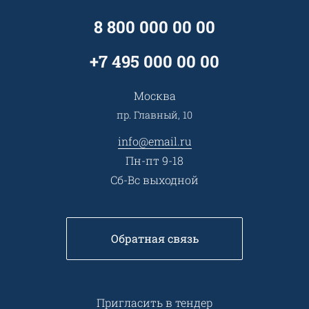
Вопрос-ответ
Специалисты
8 800 000 00 00
Презентации и каталоги
Карьера
Партнерская программа
+7 495 000 00 00
Сотрудничество
Пресс-центр
Москва
Тендеры, закупки
пр. Главный, 10
Контакты
info@email.ru
Пн-пт 9-18
Сб-Вс выходной
Обратная связь
Пригласить в тендер