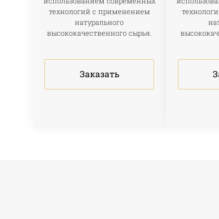
использованием современных
использов
технологий с применением
технолог
натурального
на
высококачественного сырья.
высококач
Заказать
З