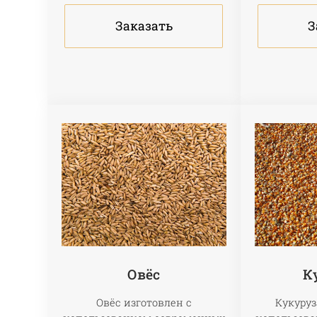
Заказать
З
Овёс
К
Овёс изготовлен с
Кукуруз