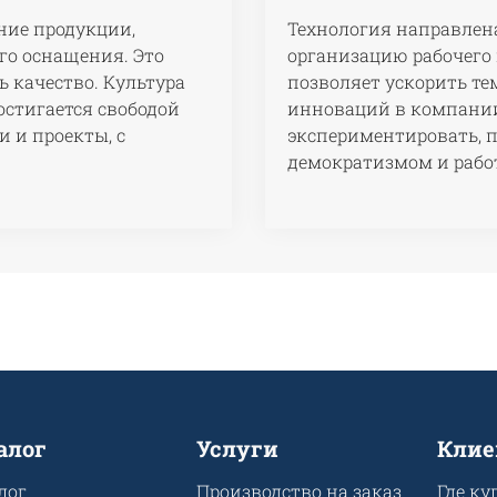
ние продукции,
Технология направлен
го оснащения. Это
организацию рабочего 
 качество. Культура
позволяет ускорить те
стигается свободой
инноваций в компании
 и проекты, с
экспериментировать, п
демократизмом и работ
алог
Услуги
Клие
лог
Производство на заказ
Где ку