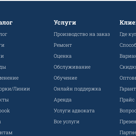
алог
Услуги
Клие
лог
Производство на заказ
Где ку
ги
Ремонт
Спосо
ии
Оценка
Вариа
ды
Обслуживание
Скидк
енение
Обучение
Оптов
орки/Линии
Онлайн поддержка
Гарант
кты
Аренда
Прайс
book
Услуги адвоката
Вопрос
ы
Все услуги
Презе
ентам
Партн