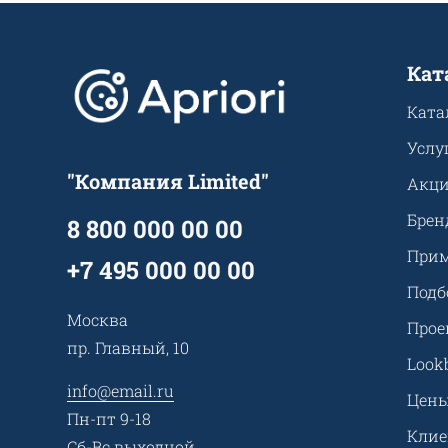
Кат
Ката
Услу
"Компания Limited"
Акц
Брен
8 800 000 00 00
Прим
+7 495 000 00 00
Подб
Москва
Прое
пр. Главный, 10
Look
info@email.ru
Цен
Пн-пт 9-18
Кли
Сб-Вс выходной