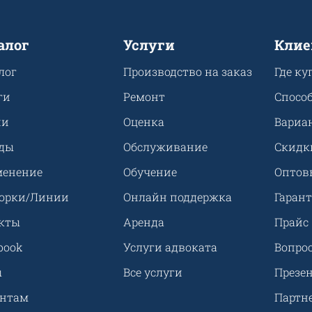
алог
Услуги
Клие
лог
Производство на заказ
Где ку
ги
Ремонт
Спосо
ии
Оценка
Вариа
ды
Обслуживание
Скидк
енение
Обучение
Оптов
орки/Линии
Онлайн поддержка
Гарант
кты
Аренда
Прайс
book
Услуги адвоката
Вопрос
ы
Все услуги
Презе
ентам
Партн