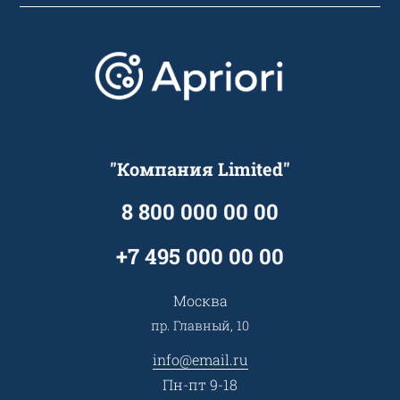
О компании
Варианты оплаты
Обучение
Проекты
Отзывы
Скидки и бонусы
Онлайн поддержка
Lookbook
Достижения и награды
Оптовым клиентам
Аренда
Цены
Технологии
Гарантия качества
Услуги адвоката
Клиентам
Документы
Прайс
Все услуги
"Компания Limited"
Партнеры
Вопрос-ответ
Специалисты
8 800 000 00 00
Презентации и каталоги
Карьера
Партнерская программа
+7 495 000 00 00
Сотрудничество
Пресс-центр
Москва
Тендеры, закупки
пр. Главный, 10
Контакты
info@email.ru
Пн-пт 9-18