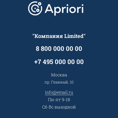
Скидки и бонусы
Онлайн поддержка
Lookbook
Достижения и награды
Оптовым клиентам
Аренда
Цены
Технологии
Гарантия качества
Услуги адвоката
Клиентам
Документы
Прайс
Все услуги
"Компания Limited"
Партнеры
Вопрос-ответ
Специалисты
8 800 000 00 00
Презентации и каталоги
Карьера
Партнерская программа
+7 495 000 00 00
Сотрудничество
Пресс-центр
Москва
Тендеры, закупки
пр. Главный, 10
Контакты
info@email.ru
Пн-пт 9-18
Сб-Вс выходной