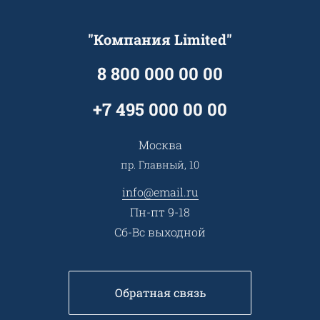
Услуги адвоката
Клиентам
Документы
Прайс
Все услуги
"Компания Limited"
Партнеры
Вопрос-ответ
Специалисты
8 800 000 00 00
Презентации и каталоги
Карьера
Партнерская программа
+7 495 000 00 00
Сотрудничество
Пресс-центр
Москва
Тендеры, закупки
пр. Главный, 10
Контакты
info@email.ru
Пн-пт 9-18
Сб-Вс выходной
Обратная связь