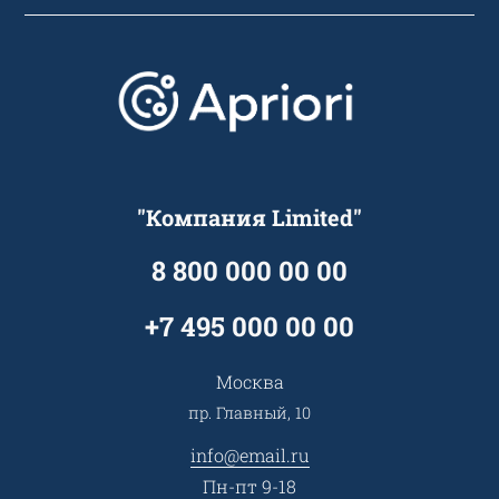
Подборки/Линии
О компании
Варианты оплаты
Обучение
Проекты
Отзывы
Скидки и бонусы
Онлайн поддержка
Lookbook
Достижения и награды
Оптовым клиентам
Аренда
Цены
Технологии
Гарантия качества
Услуги адвоката
Клиентам
Документы
Прайс
Все услуги
"Компания Limited"
Партнеры
Вопрос-ответ
Специалисты
8 800 000 00 00
Презентации и каталоги
Карьера
Партнерская программа
+7 495 000 00 00
Сотрудничество
Пресс-центр
Москва
Тендеры, закупки
пр. Главный, 10
Контакты
info@email.ru
Пн-пт 9-18