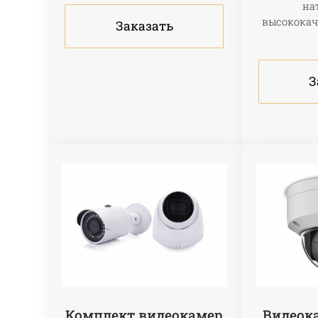
на
высококач
Заказать
З
Комплект видеокамер
Видеок