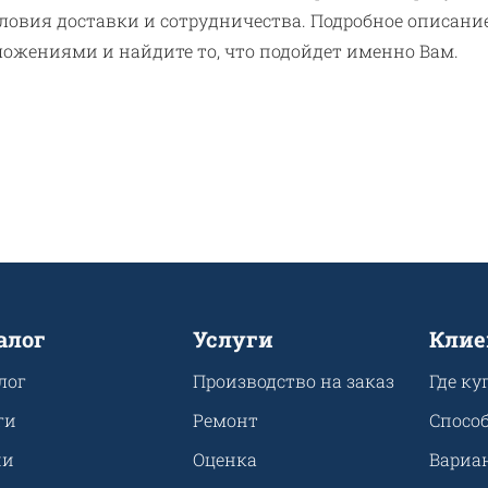
словия доставки и сотрудничества. Подробное описани
ложениями и найдите то, что подойдет именно Вам.
алог
Услуги
Клие
лог
Производство на заказ
Где ку
ги
Ремонт
Спосо
ии
Оценка
Вариа