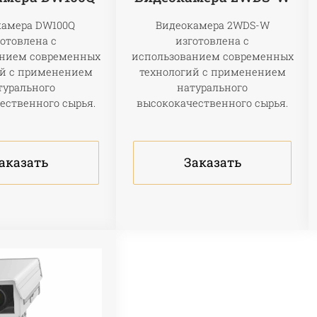
камера DW100Q
Видеокамера 2WDS-W
отовлена с
изготовлена с
анием современных
использованием современных
ий с применением
технологий с применением
турального
натурального
ественного сырья.
высококачественного сырья.
аказать
Заказать