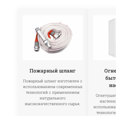
Пожарный шланг
Огн
быт
Пожарный шланг изготовлен с
на
использованием современных
технологий с применением
Огнетушит
натурального
настенн
высококачественного сырья.
использов
технолог