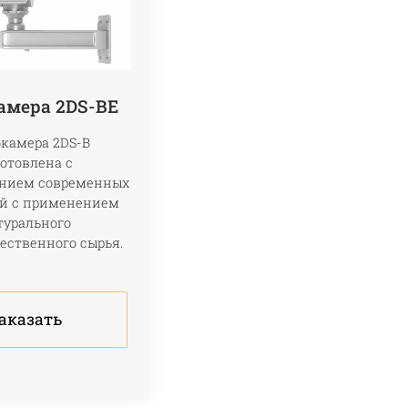
амера 2DS-BE
камера 2DS-B
отовлена с
анием современных
ий с применением
турального
ественного сырья.
аказать