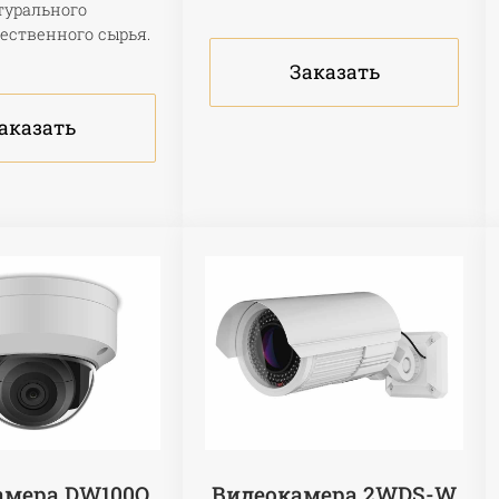
турального
ественного сырья.
Заказать
аказать
амера DW100Q
Видеокамера 2WDS-W