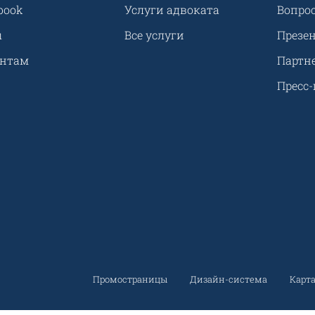
book
Услуги адвоката
Вопрос
ы
Все услуги
Презе
ентам
Партн
Пресс-
Промостраницы
Дизайн-система
Карта