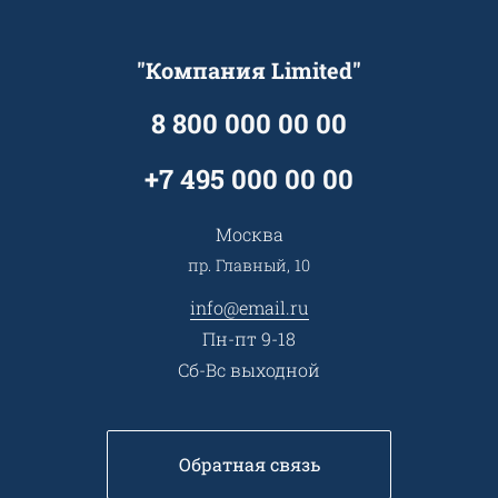
Гарантия качества
Услуги адвоката
Клиентам
Документы
Прайс
Все услуги
"Компания Limited"
Партнеры
Вопрос-ответ
Специалисты
8 800 000 00 00
Презентации и каталоги
Карьера
Партнерская программа
+7 495 000 00 00
Сотрудничество
Пресс-центр
Москва
Тендеры, закупки
пр. Главный, 10
Контакты
info@email.ru
Пн-пт 9-18
Сб-Вс выходной
Обратная связь