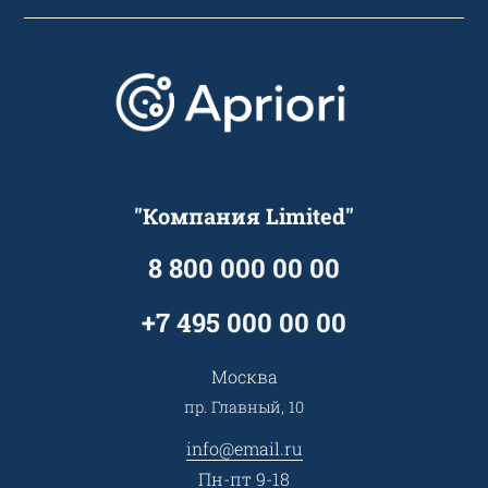
Подборки/Линии
О компании
Варианты оплаты
Обучение
Проекты
Отзывы
Скидки и бонусы
Онлайн поддержка
Lookbook
Достижения и награды
Оптовым клиентам
Аренда
Цены
Технологии
Гарантия качества
Услуги адвоката
Клиентам
Документы
Прайс
Все услуги
"Компания Limited"
Партнеры
Вопрос-ответ
Специалисты
8 800 000 00 00
Презентации и каталоги
Карьера
Партнерская программа
+7 495 000 00 00
Сотрудничество
Пресс-центр
Москва
Тендеры, закупки
пр. Главный, 10
Контакты
info@email.ru
Пн-пт 9-18