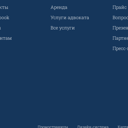
кты
Аренда
Прайс
book
Услуги адвоката
Вопрос
ы
Все услуги
Презе
ентам
Партн
Пресс-
Промостраницы
Дизайн-система
Карта