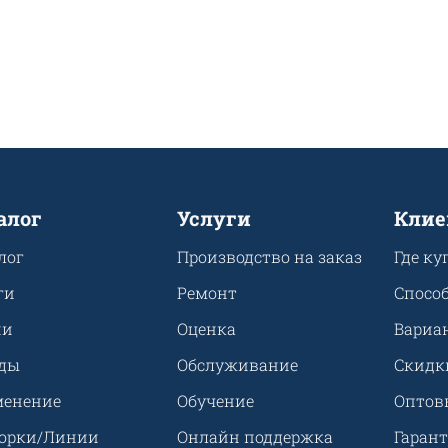
алог
Услуги
Клие
лог
Производство на заказ
Где ку
ги
Ремонт
Спосо
ии
Оценка
Вариа
ды
Обслуживание
Скидк
енение
Обучение
Оптов
орки/Линии
Онлайн поддержка
Гарант