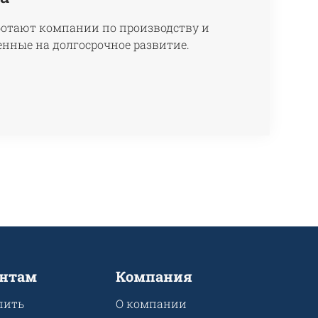
ботают компании по производству и
енные на долгосрочное развитие.
нтам
Компания
пить
О компании