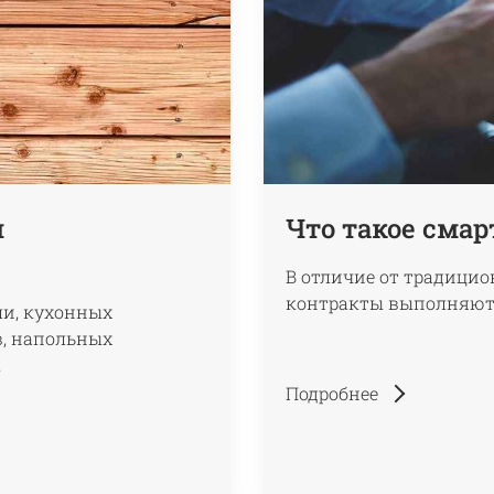
и
Что такое сма
В отличие от традици
контракты выполняютс
ли, кухонных
, напольных
.
Подробнее