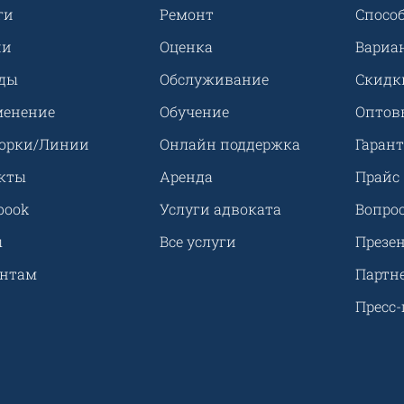
ги
Ремонт
Спосо
ии
Оценка
Вариа
ды
Обслуживание
Скидк
енение
Обучение
Оптов
орки/Линии
Онлайн поддержка
Гарант
кты
Аренда
Прайс
book
Услуги адвоката
Вопрос
ы
Все услуги
Презе
ентам
Партн
Пресс-