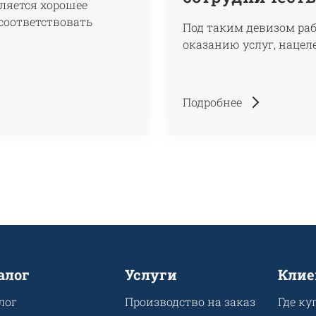
ляется хорошее
соответствовать
Под таким девизом ра
оказанию услуг, нацел
Подробнее
алог
Услуги
Клие
лог
Производство на заказ
Где ку