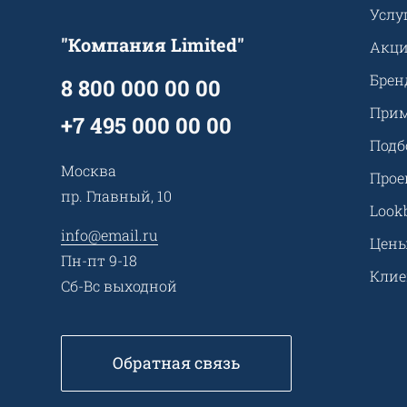
Услу
"Компания Limited"
Акц
Брен
8 800 000 00 00
Прим
+7 495 000 00 00
Подб
Москва
Прое
пр. Главный, 10
Look
info@email.ru
Цен
Пн-пт 9-18
Кли
Сб-Вс выходной
Обратная связь