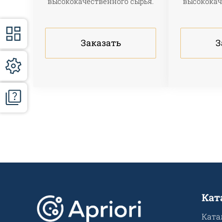
высококачественного сырья.
высококач
Заказать
З
Кат
Ката