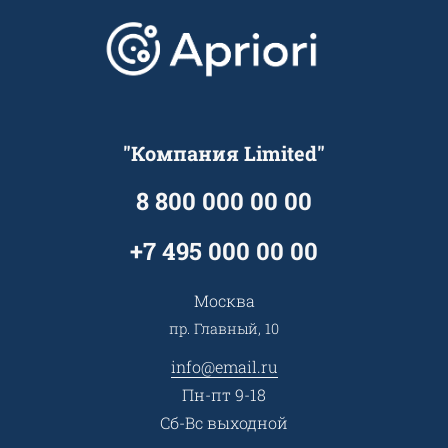
Отзывы
Скидки и бонусы
Онлайн поддержка
Lookbook
Достижения и награды
Оптовым клиентам
Аренда
Цены
Технологии
Гарантия качества
Услуги адвоката
Клиентам
Документы
Прайс
Все услуги
"Компания Limited"
Партнеры
Вопрос-ответ
Специалисты
8 800 000 00 00
Презентации и каталоги
Карьера
Партнерская программа
+7 495 000 00 00
Сотрудничество
Пресс-центр
Москва
Тендеры, закупки
пр. Главный, 10
Контакты
info@email.ru
Пн-пт 9-18
Сб-Вс выходной