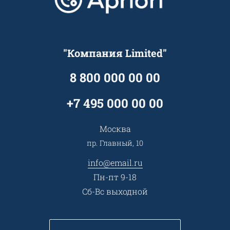
Достижения и награды
Оптовым клиентам
Аренда
Цены
Технологии
Гарантия качества
Услуги адвоката
Клиентам
Документы
Прайс
Все услуги
"Компания Limited"
Партнеры
Вопрос-ответ
Специалисты
8 800 000 00 00
Презентации и каталоги
Карьера
Партнерская программа
+7 495 000 00 00
Сотрудничество
Пресс-центр
Москва
Тендеры, закупки
пр. Главный, 10
Контакты
info@email.ru
Пн-пт 9-18
Сб-Вс выходной