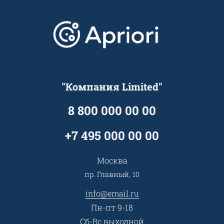
Варианты оплаты
Обучение
Проекты
Отзывы
Скидки и бонусы
Онлайн поддержка
Lookbook
Достижения и награды
Оптовым клиентам
Аренда
Цены
Технологии
Гарантия качества
Услуги адвоката
Клиентам
Документы
Прайс
Все услуги
"Компания Limited"
Партнеры
Вопрос-ответ
Специалисты
8 800 000 00 00
Презентации и каталоги
Карьера
Партнерская программа
+7 495 000 00 00
Сотрудничество
Пресс-центр
Москва
Тендеры, закупки
пр. Главный, 10
Контакты
info@email.ru
Пн-пт 9-18
Сб-Вс выходной