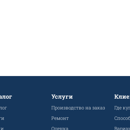
алог
Услуги
Клие
лог
Производство на заказ
Где ку
ги
Ремонт
Спосо
ии
Оценка
Вариа