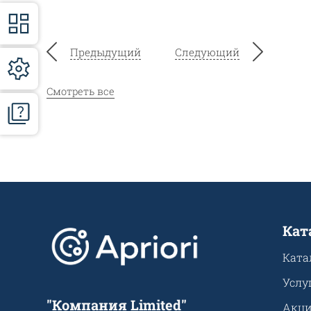
Предыдущий
Следующий
Смотреть все
Кат
Ката
Услу
"Компания Limited"
Акц