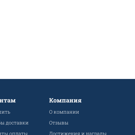
нтам
Компания
пить
О компании
бы доставки
Отзывы
нты оплаты
Достижения и награды