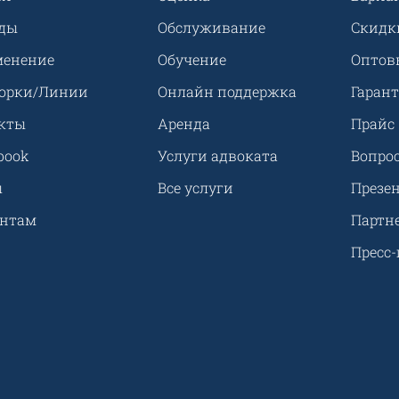
ды
Обслуживание
Скидк
енение
Обучение
Оптов
орки/Линии
Онлайн поддержка
Гарант
кты
Аренда
Прайс
book
Услуги адвоката
Вопрос
ы
Все услуги
Презе
ентам
Партн
Пресс-