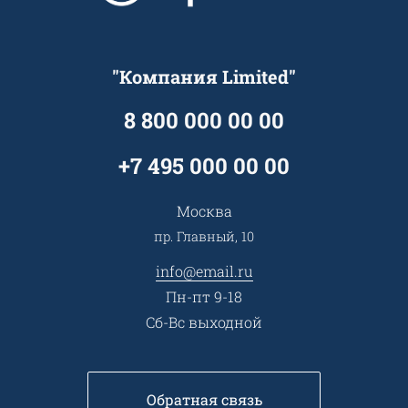
Технологии
Гарантия качества
Услуги адвоката
Клиентам
Документы
Прайс
Все услуги
"Компания Limited"
Партнеры
Вопрос-ответ
Специалисты
8 800 000 00 00
Презентации и каталоги
Карьера
Партнерская программа
+7 495 000 00 00
Сотрудничество
Пресс-центр
Москва
Тендеры, закупки
пр. Главный, 10
Контакты
info@email.ru
Пн-пт 9-18
Сб-Вс выходной
Обратная связь