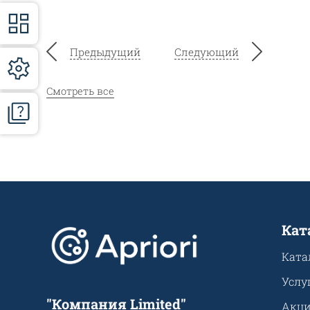
Предыдущий
Следующий
Смотреть все
Кат
Ката
Услу
"Компания Limited"
Акц