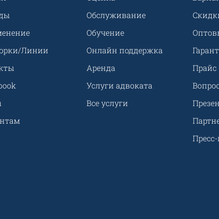
ды
Обслуживание
Скидк
енение
Обучение
Оптов
орки/Линии
Онлайн поддержка
Гарант
кты
Аренда
Прайс
book
Услуги адвоката
Вопрос
ы
Все услуги
Презе
ентам
Партн
Пресс-