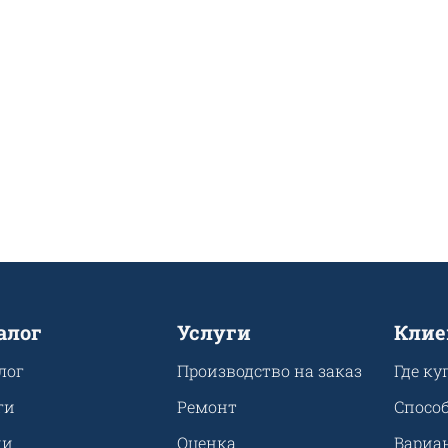
алог
Услуги
Клие
лог
Производство на заказ
Где ку
ги
Ремонт
Спосо
ии
Оценка
Вариа