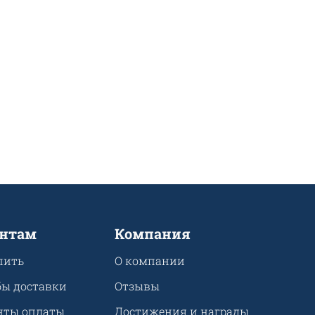
нтам
Компания
пить
О компании
бы доставки
Отзывы
нты оплаты
Достижения и награды