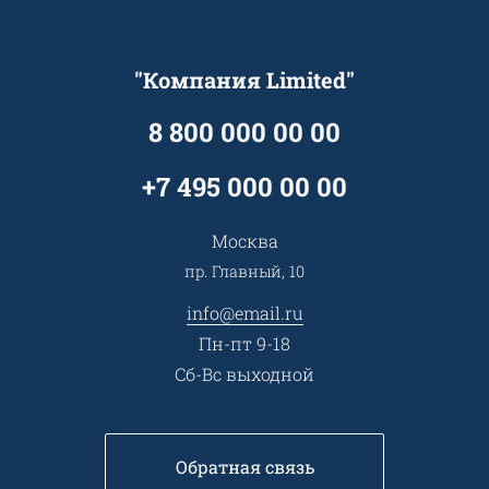
Технологии
Гарантия качества
Услуги адвоката
Клиентам
Документы
Прайс
Все услуги
"Компания Limited"
Партнеры
Вопрос-ответ
Специалисты
8 800 000 00 00
Презентации и каталоги
Карьера
Партнерская программа
+7 495 000 00 00
Сотрудничество
Пресс-центр
Москва
Тендеры, закупки
пр. Главный, 10
Контакты
info@email.ru
Пн-пт 9-18
Сб-Вс выходной
Обратная связь